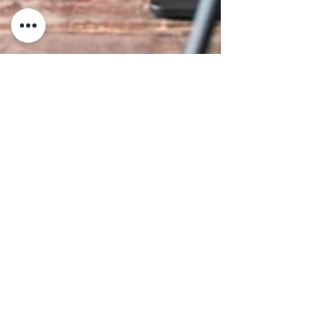
Herbert Russer
12. Juli 2021
1 Min. Lesezeit
Content Creator (m/w/d)
KARRIERE/CHANCE: Du hast Lust und Zeit
mit Deinem Smartphone und Deiner
Kamera über die schönsten Dinge und
Begebenheiten aus den...