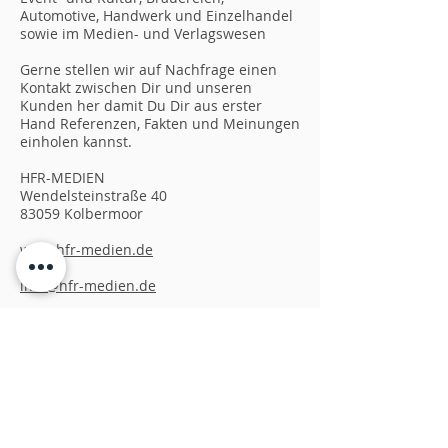
Automotive, Handwerk und Einzelhandel
sowie im Medien- und Verlagswesen
Gerne stellen wir auf Nachfrage einen
Kontakt zwischen Dir und unseren
Kunden her damit Du Dir aus erster
Hand Referenzen, Fakten und Meinungen
einholen kannst.
HFR-MEDIEN
Wendelsteinstraße 40
83059 Kolbermoor
www.hfr-medien.de
info@hfr-medien.de
Mobil:
+49 151 212 49 813
Festnetz:
+49 8031 287 79 01
Messenger: m.me/hfrmedien
WhatsApp:
+49 151 212 49 813