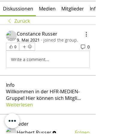
Diskussionen
Medien
Mitglieder
Info
Zurück
Constance Russer
9. Mai 2021
·
joined the group.
0
0
Write a comment...
Info
Willkommen in der HFR-MEDIEN-
Gruppe! Hier können sich Mitgli
...
Weiterlesen
Mitglieder
Herbert Russer
Folgen